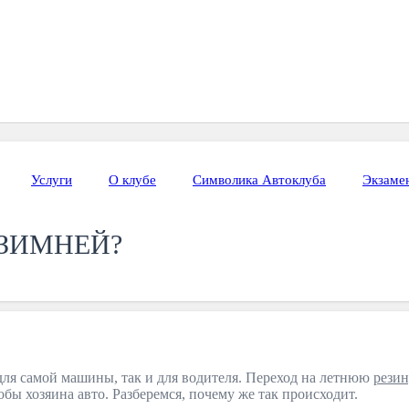
Услуги
О клубе
Символика Автоклуба
Экзаме
 ЗИМНЕЙ?
 для самой машины, так и для водителя. Переход на летнюю
рези
бы хозяина авто. Разберемся, почему же так происходит.