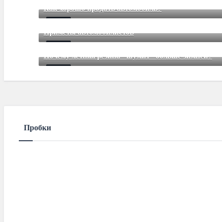
Jul 27 2015
85
Comments
Как хорошо продать автомобиль?
Jul 27 2015
85
Comments
Приметы автомобилистов
Jul 27 2015
85
Comments
Почему летняя резина "шумит" больше зимней?
Jul 27 2015
85
Comments
Пробки