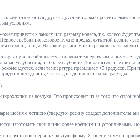
что они отличаются друг от друга не только протекторами, сост
дным условиям.
жет привести к заносу или разрыву колеса, т.к. колесо будет тв
 Первое требование которое нужно предъявлять этой резине - это
ия и вывода воды. На такой резине можно развивать большую с
оторая приспосабливается к низким температурам и помогает ад
альные углубления, но более глубокие. Дополнительные шипы п
 рекомендуется, если температура превышает +5 градусов. При 
ридут в негодность, что создаст дополнительные расходы.
е?
микрохлопки из воздуха. Это происходит из-за того что сплошно
Удары щебня о летнюю (твердую) резину создает дополнительный
аются изготовить свои шины более крепкими и устойчивыми. По
и потеряет свою первоначальную форму. Хранение нужно произв