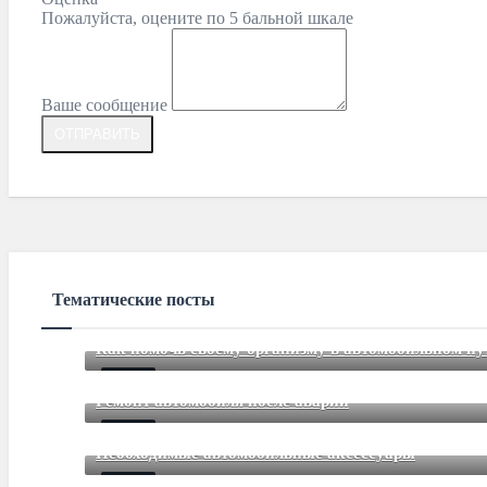
Пожалуйста, оцените по 5 бальной шкале
Ваше сообщение
Тематические посты
Как помочь своему организму в автомобильном п
Aug 28 2015
85
Comments
Ремонт автомобиля после аварии
Aug 05 2015
85
Comments
Необходимые автомобильные аксессуары