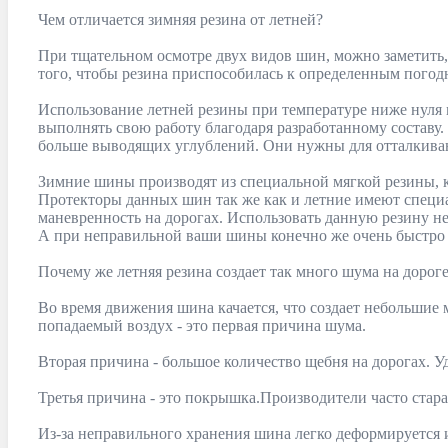
Чем отличается зимняя резина от летней?
При тщательном осмотре двух видов шин, можно заметить, 
того, чтобы резина приспособилась к определенным пого
Использование летней резины при температуре ниже нуля мо
выполнять свою работу благодаря разработанному составу.
больше выводящих углублений. Они нужны для отталкиван
Зимние шины производят из специальной мягкой резины, к
Протекторы данных шин так же как и летние имеют специ
маневренность на дорогах. Использовать данную резину не
А при неправильной ваши шины конечно же очень быстро п
Почему же летняя резина создает так много шума на дорог
Во время движения шина качается, что создает небольшие 
попадаемый воздух - это первая причина шума.
Вторая причина - большое количество щебня на дорогах. 
Третья причина - это покрышка.Производители часто стар
Из-за неправильного хранения шина легко деформируется 