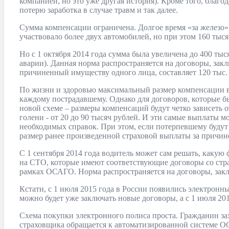
компанией, но это уже другая история). Кроме того, бла
потерю заработка в случае травм и так далее.
Сумма компенсации ограничена. Долгое время «за железо» 
участвовало более двух автомобилей, но при этом 160 тыс
Но с 1 октября 2014 года сумма была увеличена до 400 т
аварии). Данная норма распространяется на договоры, закл
причиненный имуществу одного лица, составляет 120 тыс. 
По жизни и здоровью максимальный размер компенсации в н
каждому пострадавшему. Однако для договоров, которые бы
новой схеме – размеры компенсаций будут четко зависеть от
голени - от 20 до 90 тысяч рублей. И эти самые выплаты м
необходимых справок. При этом, если потерпевшему будут 
размер ранее произведенной страховой выплаты за причине
С 1 сентября 2014 года водитель может сам решать, каку
на СТО, которые имеют соответствующие договоры со стр
рамках ОСАГО. Норма распространяется на договоры, закл
Кстати, с 1 июля 2015 года в России появились электрон
можно будет уже заключать новые договоры, а с 1 июля 2
Схема покупки электронного полиса проста. Гражданин зах
страховщика обращается к автоматизированной системе ОС