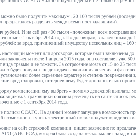
годаря полису ОСАГО можно получить деньги не только на ремонт
можно было получить максимум 120-160 тысяч рублей (последняя
яч предлагалось разделить между всеми пострадавшими).
ысяч рублей. И на сей раз 400 тысяч «положены» всем пострада
юченные с 1 октября 2014 года. По договорам, заключенным до 1 
рублей; за вред, причиненный имуществу нескольких лиц – 160 т
астоящий момент для договоров, которые были заключены до 1 а
ли заключены после 1 апреля 2015 года, она составляет уже 50
 вида травмы и ее тяжести. За сотрясение мозга от 15 до 25 тыся
ожно будет получать не дожидаясь окончания лечения, а фактиче
установлены более серьёзные характер и степень повреждения з
ние вреда здоровью, потерпевшему будет дополнительно произве
ю форму компенсации ему выбрать – помимо денежной выплаты м
аховщиком. Страховщики обязаны размещать на сайте список ре
юченные с 1 сентября 2014 года.
ные полисы ОСАГО. На данный момент запущена возможность про
016 возможность купить электронный полис получат юридические
одит на сайт страховой компании, пишет заявление по предлага
АГО (АИС РСА), которая была создана несколько лет назад в т