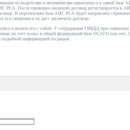
рмация по водителям и автомобилям накоплена и в самой базе А
С РСА. После проверки сведений договор регистрируется в АИС
ом виде. В перспективе база АИС РСА будет направлять страхов
т его сведения и не даст заключить договор.
олиса и возить его с собой. У сотрудников ГИБДД при сомнении 
рован ли этот полис в общей федеральной базе ОСАГО или нет. 
а подобной информацией по рации.