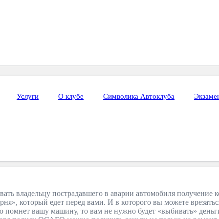
Услуги
О клубе
Символика Автоклуба
Экзаме
ать владельцу пострадавшего в аварии автомобиля получение ко
рня», который едет перед вами. И в которого вы можете врезатьс
помнет вашу машину, то вам не нужно будет «выбивать» деньги 