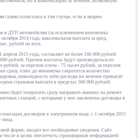
 автомобиля, но и компенсацию за лечение, возможную
 сумма полагалась в том случае, если в аварии
вшим в ДТП автомобилям (за исключением виновника
октября 2014 года, максимальная выплата за вред,
ыс. рублей на всех.
преля 2015 года, составляет не более 160 000 рублей
0 000 рублей. Причем выплаты будут производиться по
ч рублей, за перелом плеча - 75 тысяч рублей, за перелом
ски сразу, плюс до минимума сократится количество
доровья, инвалидность либо расходы на лечение превысят
дена страховая выплата в пределах 500 000 рублей.
ожно будет попросить сразу направить машину на ремонт
монтных станций, с которыми у них заключены договоры в
лонгации договоров в электронном виде, с 1 октября 2015
 лица.
емой форме, вводит все необходимые сведения. Сайт
ом числе в целях обеспечить страховщиков информацией