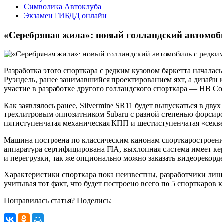
Символика Автоклуба
Экзамен ГИБДД онлайн
«Серебряная жила»: новый голландский автомоб
Разработка этого спорткара с редким кузовом баркетта начала
Руэндель, ранее занимавшийся проектированием яхт, а дизайн 
участие в разработке другого голландского спорткара — HB Co
Как заявлялось ранее, Silvermine SR11 будет выпускаться в д
трехлитровым оппозитником Subaru с разной степенью форсиро
пятиступенчатая механическая КПП и шестиступенчатая «секв
Машина построена по классическим канонам спорткаростроения:
аппаратура сертифицирована FIA, выхлопная система имеет ке
и перегрузки, так же опционально можно заказать видеорекорд
Характеристики спорткара пока неизвестны, разработчики лиш
учитывая тот факт, что будет построено всего по 5 спорткаро
Понравилась статья? Поделись: