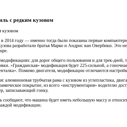
иль с редким кузовом
сь в 2014 году — именно тогда были показаны первые компьютер
кузова разработали братья Марко и Андрис ван Овербики. Это не
upe.
вух модификациях: для дорог общего пользования и для трек-дне
вки. «Гражданская» модификация будет 225-сильной, а гоночна
енталка». Помимо двигателя, модификации отличаются настройк
 алюминиевая трубчатая рама с кузовом из углепластика, двига
рамическое покрытие, из всего «инструментария» водителю дос
ер, записывающий гонку.
ь сообщают, что машина будет иметь небольшую массу и относит
в каждой модификации.