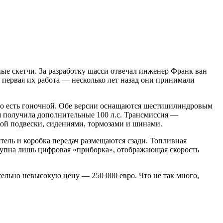
ные скетчи. За разработку шасси отвечал инженер Франк ван
 первая их работа — несколько лет назад они принимали
й, то есть гоночной. Обе версии оснащаются шестицилиндровым
я получила дополнительные 100 л.с. Трансмиссия —
ой подвески, сидениями, тормозами и шинами.
тель и коробка передач размещаются сзади. Топливная
тупна лишь цифровая «приборка», отображающая скорость
ельно невысокую цену — 250 000 евро. Что не так много,