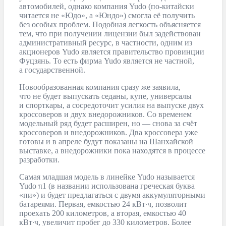
автомобилей, однако компания Yudo (по-китайски
читается не «Юдо», а «Юндо») смогла её получить
без особых проблем. Подобная легкость объясняется
тем, что при получении лицензии был задействован
административный ресурс, в частности, одним из
акционеров Yudo является правительство провинции
Фуцзянь. То есть фирма Yudo является не частной,
а государственной.
Новообразованная компания сразу же заявила,
что не будет выпускать седаны, купе, универсалы
и спорткары, а сосредоточит усилия на выпуске двух
кроссоверов и двух внедорожников. Со временем
модельный ряд будет расширен, но — снова за счёт
кроссоверов и внедорожников. Два кроссовера уже
готовы и в апреле будут показаны на Шанхайской
выставке, а внедорожники пока находятся в процессе
разработки.
Самая младшая модель в линейке Yudo называется
Yudo π1 (в названии использована греческая буква
«пи») и будет предлагаться с двумя аккумуляторными
батареями. Первая, емкостью 24 кВт∙ч, позволит
проехать 200 километров, а вторая, емкостью 40
кВт∙ч, увеличит пробег до 330 километров. Более