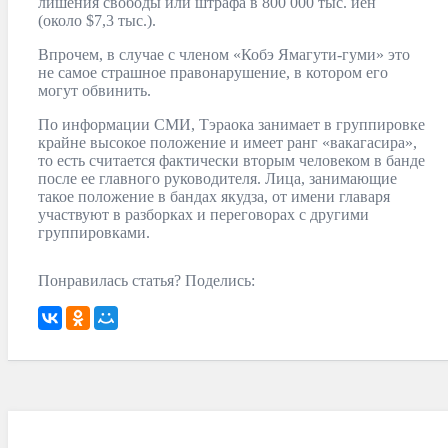
лишения свободы или штрафа в 800 000 тыс. иен
(около $7,3 тыс.).
Впрочем, в случае с членом «Кобэ Ямагути-гуми» это
не самое страшное правонарушение, в котором его
могут обвинить.
По информации СМИ, Тэраока занимает в группировке
крайне высокое положение и имеет ранг «вакагасира»,
то есть считается фактически вторым человеком в банде
после ее главного руководителя. Лица, занимающие
такое положение в бандах якудза, от имени главаря
участвуют в разборках и переговорах с другими
группировками.
Понравилась статья? Поделись: