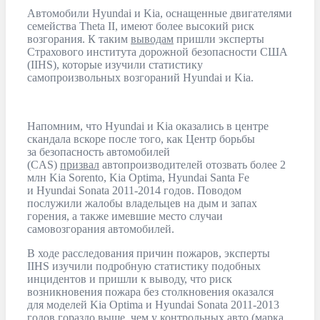
Автомобили Hyundai и Kia, оснащенные двигателями
семейства Theta II, имеют более высокий риск
возгорания. К таким
выводам
пришли эксперты
Страхового института дорожной безопасности США
(IIHS), которые изучили статистику
самопроизвольных возгораний Hyundai и Kia.
Напомним, что Hyundai и Kia оказались в центре
скандала вскоре после того, как Центр борьбы
за безопасность автомобилей
(CAS)
призвал
автопроизводителей отозвать более 2
млн Kia Sorento, Kia Optima, Hyundai Santa Fe
и Hyundai Sonata 2011-2014 годов. Поводом
послужили жалобы владельцев на дым и запах
горения, а также имевшие место случаи
самовозгорания автомобилей.
В ходе расследования причин пожаров, эксперты
IIHS изучили подробную статистику подобных
инцидентов и пришли к выводу, что риск
возникновения пожара без столкновения оказался
для моделей Kia Optima и Hyundai Sonata 2011-2013
годов гораздо выше, чем у контрольных авто (марка