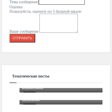
Тема сообщения
Оценка
Пожалуйста, оцените по 5 бальной шкале
Ваше сообщение
Тематические посты
Закончили подбор автомобиля для
Владислава.
Закончили подбор автомобиля для Романа
Mar 12 2021
85
Comments
Казимова.
Закончили подбор автомобиля для Дмитрия
Mar 12 2021
85
Comments
Митрошкина.