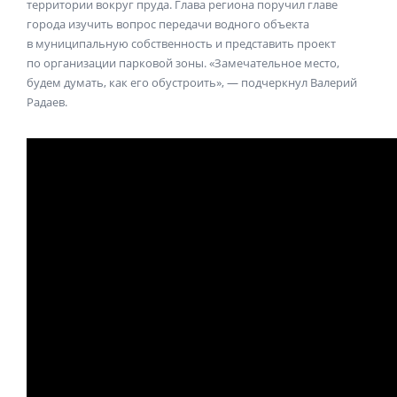
территории вокруг пруда. Глава региона поручил главе
города изучить вопрос передачи водного объекта
в муниципальную собственность и представить проект
по организации парковой зоны. «Замечательное место,
будем думать, как его обустроить», — подчеркнул Валерий
Радаев.