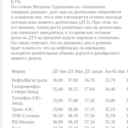
0,1%.
По словам Михаила Турукалова из «Аналитики
товарных рынков», рост цен на дизтопливо объясняется
в основном тем, что в нем учитывается сезонно высокая
оптовая цена зимнего дизтоплива (ДТЗ). При этом, по
его мнению, темпы роста розничных цен на дизтопливо
уже начинают замедляться, в то время как оптовые
цены на ДТЗ на прошлой неделе перешли к снижению.
Он также отмечает, что на динамику цен в рознице
будет влиять то, что на нефтебазах по-прежнему
находятся значительные объемы дорогого декабрьского
зимнего дизеля.
Фирма
ДТ min
ДТ Max
ДТ средн.
Аи-92 min
НефтьМагистраль
36,00
37,00
36,70
33,70
Газпромнефть-
35,40
38,15
37,04
34,40
Северо-Запад
Татнефть-АЗС-
35,00
37,60
37,20
33,80
Запад
Транс-АЗС
35,90
38,40
37,33
35,10
ТНК-Столица
36,50
38,30
37,56
35,10
РН-Москва
36,90
38,10
37,54
35,30