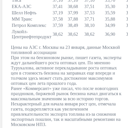
Тиса
37,10
37,10
37,10
35,70
ЕКА-АЗС
37,41
38,68
37,51
35,30
Шелл Нефть
37,19
37,99
37,53
35,59
ММ Транс
37,58
37,88
37,71
35,88
Петрол Комплекс
37,59
38,49
38,10
34,99
Лукойл-
38,62
38,62
38,62
36,90
Центрнефтепродукт
Цены на АЗС г. Москвы на 23 января, данные Москвой
топливной ассоциации
При этом на бензиновом рынке, пишет газета, эксперты
ждут дальнейшего роста оптовых цен. По мнению
Турукалова, активное перекладывание роста оптовых
цен в стоимость бензина на заправках еще впереди и
толчком здесь может стать достижение максимумов
оптовых цен лета прошлого года.
Ранее «Коммерсант» уже писал, что после новогодних
праздников, биржевой рынок бензина начал двигаться к
максимальным значениям за всю историю торгов.
Нехарактерный для начала января рост цен, отмечала
газета, подкрепляется как увеличением
привлекательности экспорта топлива из-за снижения
экспортных пошлин, так и масштабными ремонтами на
Московском НПЗ.