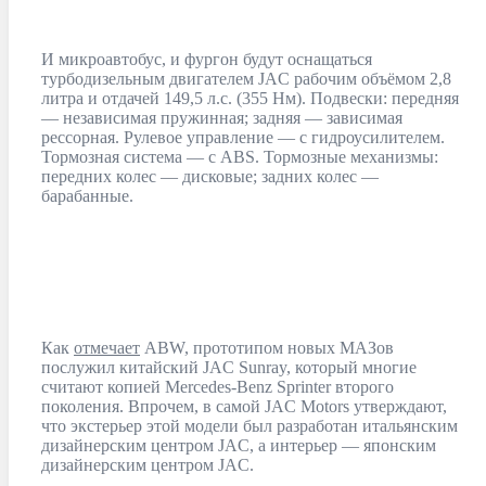
И микроавтобус, и фургон будут оснащаться
турбодизельным двигателем JAC рабочим объёмом 2,8
литра и отдачей 149,5 л.с. (355 Нм). Подвески: передняя
— независимая пружинная; задняя — зависимая
рессорная. Рулевое управление — с гидроусилителем.
Тормозная система — с ABS. Тормозные механизмы:
передних колес — дисковые; задних колес —
барабанные.
Как
отмечает
ABW, прототипом новых МАЗов
послужил китайский JAC Sunray, который многие
считают копией Mercedes-Benz Sprinter второго
поколения. Впрочем, в самой JAC Motors утверждают,
что экстерьер этой модели был разработан итальянским
дизайнерским центром JAC, а интерьер — японским
дизайнерским центром JAC.