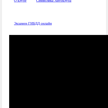
О клубе
Символика Автоклуба
Экзамен ГИБДД онлайн