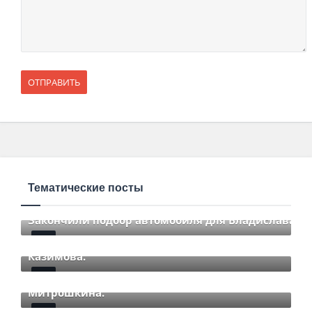
Тематические посты
Закончили подбор автомобиля для Владислава.
Закончили подбор автомобиля для Романа
Mar 12 2021
85
Comments
Казимова.
Закончили подбор автомобиля для Дмитрия
Mar 12 2021
85
Comments
Митрошкина.
Закончили подбор автомобиля для Дмитрия