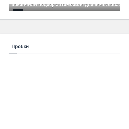
Закончили подбор автомобиля для Вячеслава.
Mar 01 2021
85
Comments
Пробки