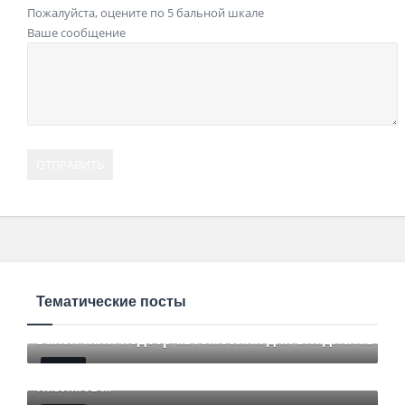
Пожалуйста, оцените по 5 бальной шкале
Ваше сообщение
Тематические посты
Закончили подбор автомобиля для Владислава.
Закончили подбор автомобиля для Романа
Mar 12 2021
85
Comments
Казимова.