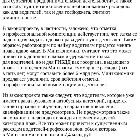
для субъектов предпринимательской деятельности», а также
«способствуют возникновению необоснованных расходов»
как для водителей, так и для госбюджета, считают
в министерстве.
В законопроекте, в частности, заложено, что отметка
о профессиональной компетенции действует пять лет, затем ее
надо подтверждать, однако права действуют десять лет. Таким
образом, работающим по найму водителям придется менять
права вдвое чаще. В Минэкономики считают, что это может
привести к дополнительным издержкам не только
для водителей, но и для ГИБДД как госоргана, выдающего
права. По подсчетам Минтранса, суммарные расходы (раз
в пять лет) могут составить более 6 млрд руб. Минэкономики
предлагает увеличить срок действия отметки
о профессиональной компетенции до десяти лет.
Из законопроекта также следует, что водителям, которые уже
имеют права грузовых и автобусных категорий, придется
заново проходить обучение, а вариантов повышения
квалификации не предусмотрено. Не предусмотрена также
возможность переподготовки для получения другой
категории прав. Все это может привести к существенным
расходам водителей-профессионалов, объем которых
в Минэкономики оценили в 7,4 млрд руб.