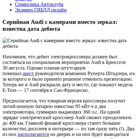
Символика Автоклуба
Экзамен ГИБДД онлайн
Серийная Audi с камерами вместо зеркал:
известна дата дебюта
Напомним, что дебют электрокроссовера должен был
состояться на специальном мероприятии Audi в Брюсселе
30 августа. Однако планам штутгарцев
помешал
арест
руководителя компании Руперта Штадлера, из-
за которого и было принято решение отменить презентацию.
Теперь же в Audi раскрыли дату и место, где покажут модель
E-Tron — 17 сентября в Сан-Франциско.
Предполагается, что товарная версия кроссовера получит
литий-ионную батарею емкостью 95 кВт∙ч и два
электромотора, суммарно выдающих 360 л.с. На одной
зарядке электрический кроссовер Audi сможет преодолевать
до 400 км. Главной фишкой кроссовера станет большое
количество дисплеев в интерьере — их там сразу пять (!). Два
из них
располагаются
на дверях и на них будет выводиться