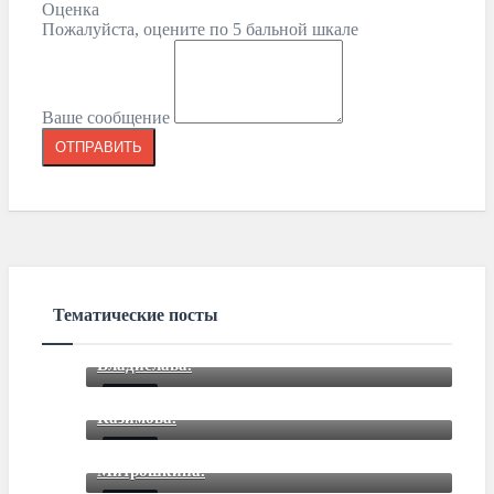
Оценка
Пожалуйста, оцените по 5 бальной шкале
Ваше сообщение
Тематические посты
Закончили подбор автомобиля для
Владислава.
Закончили подбор автомобиля для Романа
Mar 12 2021
85
Comments
Казимова.
Закончили подбор автомобиля для Дмитрия
Mar 12 2021
85
Comments
Митрошкина.