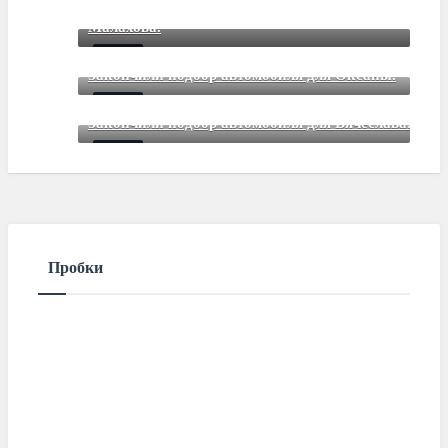
Закончили подбор автомобиля для Дмитрия
Mar 12 2021
85
Comments
Малахова.
Mar 12 2021
85
Comments
Закончили подбор автомобиля для Оксаны.
Mar 01 2021
85
Comments
Закончили подбор автомобиля для Вячеслава.
Mar 01 2021
85
Comments
Пробки