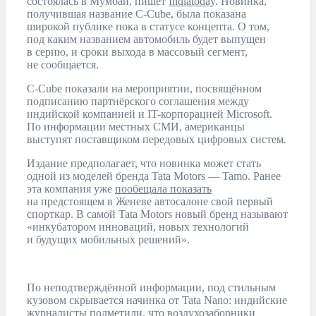
состоялась в Мумбаи, пишет
Indiatoday
. Новинка,
получившая название C-Cube, была показана
широкой публике пока в статусе концепта. О том,
под каким названием автомобиль будет выпущен
в серию, и сроки выхода в массовый сегмент,
не сообщается.
C-Cube показали на мероприятии, посвящённом
подписанию партнёрского соглашения между
индийской компанией и IT-корпорацией Microsoft.
По информации местных СМИ, американцы
выступят поставщиком передовых цифровых систем.
Издание предполагает, что новинка может стать
одной из моделей бренда Tata Motors — Tamo. Ранее
эта компания уже
пообещала показать
на предстоящем в Женеве автосалоне свой первый
спорткар. В самой Tata Motors новый бренд называют
«инкубатором инноваций, новых технологий
и будущих мобильных решений».
По неподтверждённой информации, под стильным
кузовом скрывается начинка от Tata Nano: индийские
журналисты подметили, что воздухозаборники