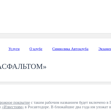
Услуги
О клубе
Символика Автоклуба
Экзаме
АСФАЛЬТОМ»
рожное покрытие
с таким рабочим названием будет включено в 
и
«Известиям»
в Росавтодоре. В ближайшие два года им уложат на