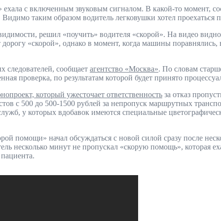
 ехала с включенным звуковым сигналом. В какой-то момент, со
. Видимо таким образом водитель легковушки хотел проехаться
 видимости, решил «поучить» водителя «скорой». На видео видно
 дорогу «скорой», однако в момент, когда машины поравнялись, 
х следователей, сообщает
агентство «Москва»
. По словам стар
ная проверка, по результатам которой будет принято процессуа
онопроект, который ужесточает ответственность
за отказ пропуст
стов с 500 до 500-1500 рублей за непропуск маршрутных транс
лужб, у которых вдобавок имеются специальные цветографически
орой помощи» начал обсуждаться с новой силой сразу после нес
ель несколько минут не пропускал «скорую помощь», которая еха
 пациента.