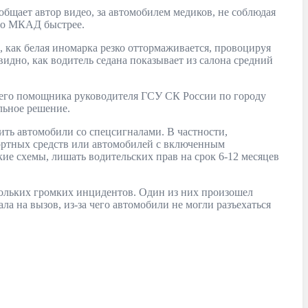
общает автор видео, за автомобилем медиков, не соблюдая
 по МКАД быстрее.
, как белая иномарка резко оттормаживается, провоцируя
видно, как водитель седана показывает из салона средний
шего помощника руководителя ГСУ СК России по городу
льное решение.
ить автомобили со спецсигналами. В частности,
портных средств или автомобилей с включенным
е схемы, лишать водительских прав на срок 6-12 месяцев
кольких громких инцидентов. Один из них произошел
ла на вызов, из-за чего автомобили не могли разъехаться