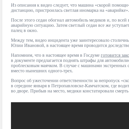
Из описания к видео следует, что машина «скорой помощи»
дистанцию, пристроилась светлая иномарка на «аварийке»
После этого седан обогнал автомобиль медиков и, по всей
аварийную ситуацию. Затем светлый седан все же уступает
палец в окно.
Между тем, видео инцидента уже заинтересовало столичны
Юлии Ивановой, в настоящее время проводится доследствен
Напомним, что в настоящее время в Госдуме
готовится зак
в документе предлагается поднять штрафы для автомобили
проблесковым маячком. В случае с машинами экстренных с
вместо нынешних одного-трех.
Вопрос об ужесточении ответственности за непропуск «ск
в середине января в Петропавловске-Камчатском, где водит
во дворе. Прибыв на место, медики констатировали смерть