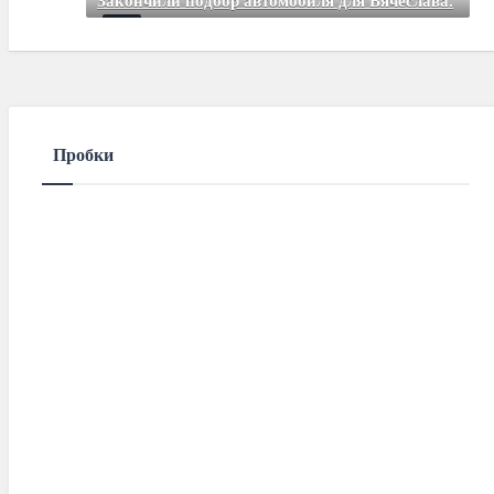
Закончили подбор автомобиля для Вячеслава.
Mar 01 2021
85
Comments
Пробки