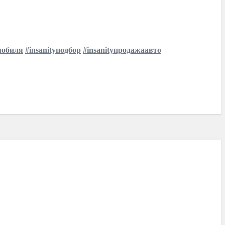
мобиля
#insanityподбор
#insanityпродажаавто