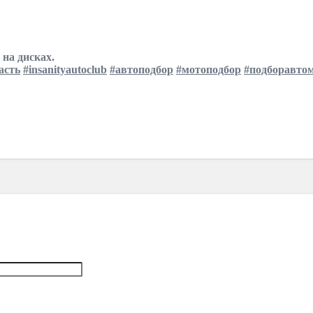
 на дисках.
асть
#insanityautoclub
#автоподбор
#мотоподбор
#подборавто