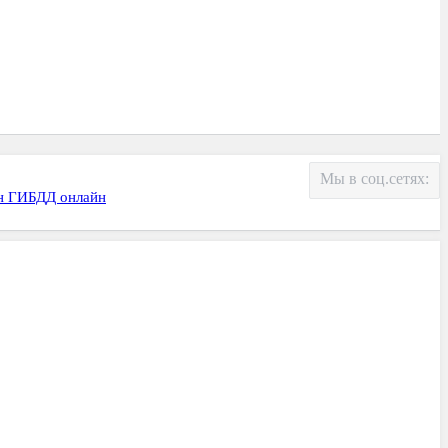
Мы в соц.сетях:
н ГИБДД онлайн