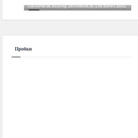
Mar 01 2021
85
Comments
Закончили подбор автомобиля для Вячеслава.
Mar 01 2021
85
Comments
Пробки