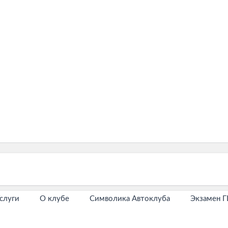
слуги
О клубе
Символика Автоклуба
Экзамен 