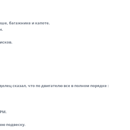
ыше, багажнике и капоте.
и.
исков.
елец сказал, что по двигателю все в полном порядке :
ГРМ.
юю подвеску.