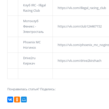
Клуб IRC - Illigal
https://vk.com/illegal_racing_club
Racing Club
Мотоклуб
Феникс -
https://vk.com/club124467152
Электросталь
Phoenix MC
https://vk.com/phoenix_mc_nogin
Ногинск
Drive2ru
https://vk.com/drive2kirzhach
Киржач
Понравилась статья? Поделись: