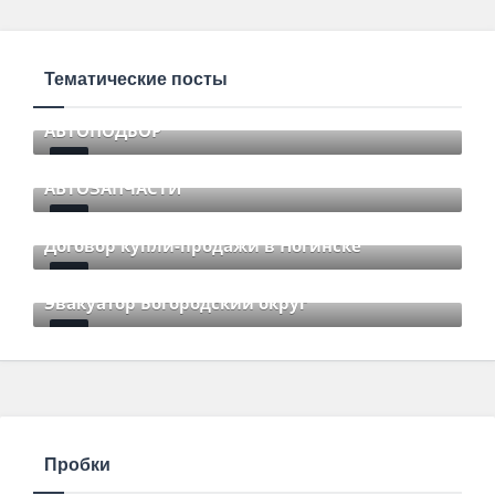
Тематические посты
АВТОПОДБОР
Mar 19 2016
85
Comments
АВТОЗАПЧАСТИ
Jul 25 2015
85
Comments
Договор купли-продажи в Ногинске
Jul 25 2015
85
Comments
Эвакуатор Богородский округ
Jul 25 2015
85
Comments
Пробки